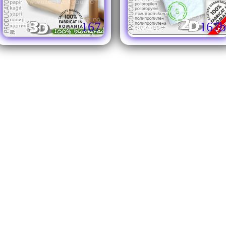
167
167b