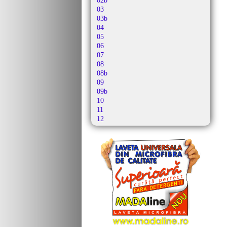
02b
Altus
03
Alutec
03b
Amadis
04
Amazon Basics
05
Amica
06
Amros
07
Amstar
08
Amsterdam
08b
Amstrad
09
Antech
09b
Ap 10
10
Ap 21
11
Apl
12
Apollo
12b
Aqua Vac
13
Ar-tech
13b
Arc-en-ciel
14
Arcelik
15
Arctic
16
Arena
16b
Argis
17
Argos
17b
Aria
18
Ariete
19
Arlett