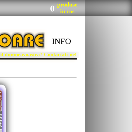
produse
0
in cos
INFO
dumneavoastra? Contactati-ne!