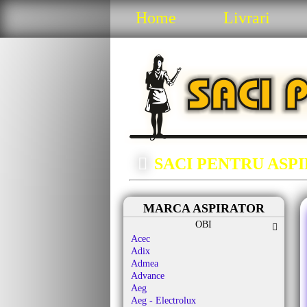
Home
Livrari
SACI PENTRU ASP
MARCA ASPIRATOR
OBI
Acec
Adix
Admea
Advance
Aeg
Aeg - Electrolux