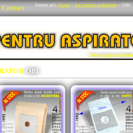
Sunteti aici:
Acasa
>
Saci pentru aspiratoare
>
OBI
Contact
Nu ati gasit modelul 
IRATOR
OBI