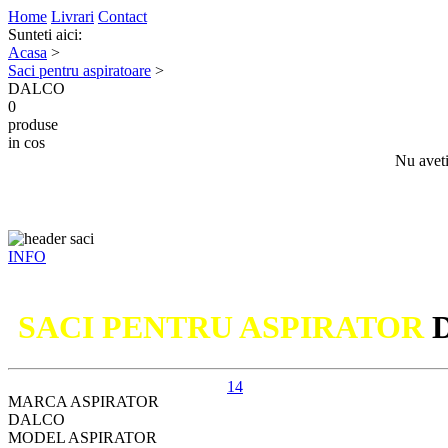
Home
Livrari
Contact
Sunteti aici:
Acasa
>
Saci pentru aspiratoare
>
DALCO
0
produse
in cos
Nu aveti
INFO
SACI PENTRU ASPIRATOR
14
MARCA ASPIRATOR
DALCO
MODEL ASPIRATOR